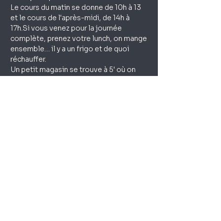
Le cours du matin se donne de 10h à 13 
et le cours de l'après-midi, de 14h à 
17h.Si vous venez pour la journée 
complète, prenez votre lunch, on mange 
ensemble… il y a un frigo et de quoi 
réchauffer.
Un petit magasin se trouve à 5' où on 
peut trouver à manger et à boire, au 
besoin.
NB: le matériel consommable
n’est pas compris dans le prix
(verre, soudure, ruban
adhésif…)
Votre
instructeur
Véronique Le Boulengé