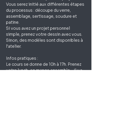
Vous serez initié aux différentes étapes 
du processus : découpe du verre, 
assemblage, sertissage, soudure et 
patine.
Si vous avez un projet personnel 
simple, prenez votre dessin avec vous. 
Sinon, des modèles sont disponibles à 
l'atelier.
Infos pratiques :
Le cours se donne de 10h à 17h. Prenez 
votre lunch, on mange ensemble… il y a 
un frigo et de quoi réchauffer aussi.
Sinon, il y a un petit magasin à 5' où on 
peut trouver à manger et à boire, au 
besoin.
NB: Pour ce cours le matériel
est fourni pour la réalisation
de votre 1er projet.
Votre